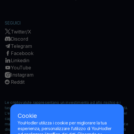
SEGUICI
Twitter/X
Discord
Telegram
Facebook
Linkedin
YouTube
Instagram
Reddit
Le criptovalute rappresentano un investimento ad alto rischio e i
tassi di cambio delle criptovalute hanno mostrato una forte volatilità.
L'esposizione a potenziali perdite potrebbe estendersi al totale del
Cookie
capitale investito in criptovalute. Prodotti, servizi, informazioni e/o
YouHodler utilizza i cookie per migliorare la tua
materiali contenuti in questo sito potrebbero non essere legalmente
esperienza, personalizzare l’utilizzo di YouHodler
disponibili per i residenti di determinate giurisdizioni, come gli Stati