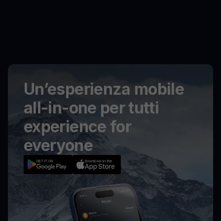
Un’esperienza mobile
all-in-one per tutti
experience for
everyone
GET IT ON
Download on the