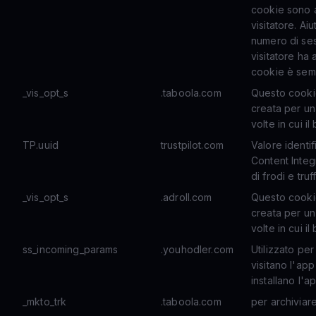
cookie sono a
visitatore. Ai
numero di ses
visitatore ha 
cookie è sem
_vis_opt_s
.taboola.com
Questo cookie
creata per un
volte in cui i
TP.uuid
trustpilot.com
Valore identif
Content Integr
di frodi e truf
_vis_opt_s
.adroll.com
Questo cookie
creata per un
volte in cui i
ss_incoming_params
.youhodler.com
Utilizzato per
visitano l'app
installano l'
_mkto_trk
.taboola.com
per archiviare