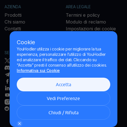
AZIENDA
AREA LEGALE
Prodotti
Termini e policy
Chi siamo
Modulo di reclamo
Contatti
Impostazioni dei cookie
Cookie
YouHodler utilizza i cookie per migliorare la tua
SEGUICI
esperienza, personalizzare l’utilizzo di YouHodler
ed analizzare il traffico dei dati. Cliccando su
Twitter/X
“Accetta” presti il consenso all’utilizzo dei cookies.
Discord
Informativa sui Cookie
Telegram
Facebook
Accetta
Linkedin
YouTube
Vedi Preferenze
Instagram
Reddit
Chiudi / Rifiuta