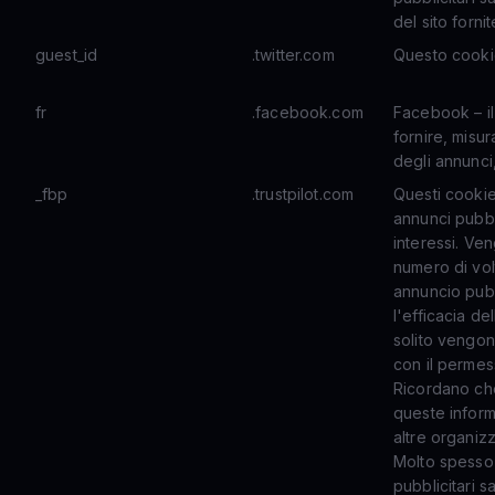
del sito forni
guest_id
.twitter.com
Questo cookie
fr
.facebook.com
Facebook – il
fornire, misur
degli annunci
_fbp
.trustpilot.com
Questi cookie
annunci pubbli
interessi. Ven
numero di vol
annuncio pubb
l'efficacia de
solito vengono
con il permes
Ricordano che
queste infor
altre organizz
Molto spesso 
pubblicitari s