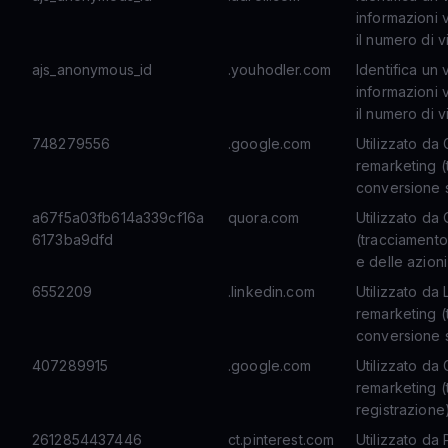
informazioni 
il numero di vi
ajs_anonymous_id
.youhodler.com
Identifica un 
informazioni 
il numero di vi
748279556
.google.com
Utilizzato da
remarketing (
conversione s
a67f5a03fb614a339cf16a
quora.com
Utilizzato da
6173ba9dfd
(tracciamento
e delle azioni
6552209
.linkedin.com
Utilizzato da
remarketing (
conversione s
407289915
.google.com
Utilizzato da
remarketing (
registrazione
2612854437446
ct.pinterest.com
Utilizzato da 