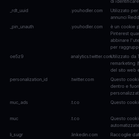
di identificar
_rdt_uuid
.youhodler.com
Utilizzato per
annunci Redd
_pin_unauth
.youhodler.com
è un cookie pr
Pinterest qua
abbinare l'ut
per raggruppa
oe5z9
analytics.twitter.com
Utilizzato da 
remarketing (
del sito web e
personalization_id
.twitter.com
Questo cookie 
dentro e fuor
personalizzat
muc_ads
.t.co
Questo cookie
muc
.t.co
Questo cookie
automatizzat
li_sugr
.linkedin.com
Raccoglie da