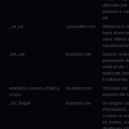
utilizzato per 
sessioni e ca
siti.
__ar_v4
.youhodler.com
Ottimizza la v
base al movim
varie offerte 
visualizzazion
_biz_uid
trustpilot.com
Questo cookie
prestazioni d
visita al sito
analizzati; p
il trattamento.
analytics_session_id.last_a
.trustpilot.com
Utilizzato per
ccess
sessioni del s
_biz_flagsA
trustpilot.com
Un singolo c
informazioni,
o meno un mo
tra domini, in
disattivato il