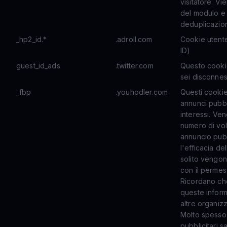
visitatore. V
del modulo e 
deduplicazion
_hp2_id.*
.adroll.com
Cookie utente 
ID)
guest_id_ads
.twitter.com
Questo cookie
sei disconne
_fbp
.youhodler.com
Questi cookie
annunci pubbli
interessi. Ven
numero di vol
annuncio pubb
l'efficacia de
solito vengono
con il permes
Ricordano che
queste infor
altre organizz
Molto spesso 
pubblicitari s