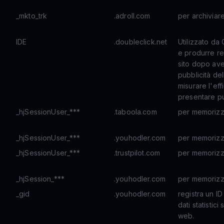
_mkto_trk
.adroll.com
per archiviare
IDE
.doubleclick.net
Utilizzato da
e produrre rep
sito dopo ave
pubblicità del
misurare l'eff
presentare pub
_hjSessionUser_***
.taboola.com
per memorizza
_hjSessionUser_***
.youhodler.com
per memorizza
_hjSessionUser_***
.trustpilot.com
per memorizza
_hjSession_***
.youhodler.com
per memorizza
_gid
.youhodler.com
registra un I
dati statistici 
web.