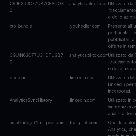
C9J6SRJC77UB7GEAOO3
analytics.tiktok.com
Utilizzato da
0
(tracciamento
e delle azioni
cto_bundle
.youhodler.com
Presenta all'u
pertinenti. Il
pubblicitari di
offerte in tem
CGUIN63C77U3HDTUGB7
analytics.tiktok.com
Utilizzato da
0
(tracciamento
e delle azioni
bcookie
.linkedin.com
Utilizzato dal
LinkedIn per t
incorporati.
AnalyticsSyncHistory
.linkedin.com
Utilizzato in
sincronizzazio
analisi di terz
amplitude_id*trustpilot.com
.trustpilot.com
Questi cookie
Analytics, ch
modo in cui vi