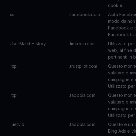
cookie.
xs
.facebook.com
Aiuta Faceboo
modo da non 
Facebook e p
Facebook tram
UserMatchHistory
.linkedin.com
Utilizzato per 
web, al fine d
pertinenti in 
_ttp
.trustpilot.com
Questo monito
valutare e mi
campagne e st
Utilizzato per
_ttp
.taboola.com
Questo monito
valutare e mi
campagne e st
Utilizzato per
_uetvid
.taboola.com
Questo è un 
Bing Ads e vi