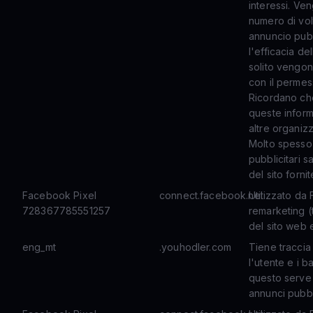
interessi. Ven
numero di vol
annuncio pubb
l'efficacia de
solito vengono
con il permes
Ricordano che
queste infor
altre organizz
Molto spesso 
pubblicitari s
del sito forni
Facebook Pixel
connect.facebook.net
Utilizzato da
728367785551257
remarketing (
del sito web e
eng_mt
.youhodler.com
Tiene traccia
l'utente e i b
questo serve 
annunci pubbli