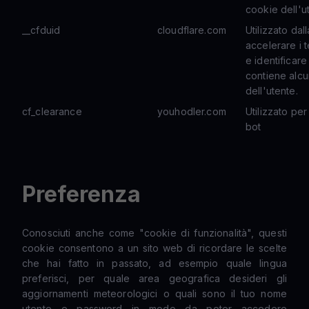
cookie dell'u
__cfduid
cloudflare.com
Utilizzato dal
accelerare i 
e identificare
contiene alcu
dell'utente.
cf_clearance
youhodler.com
Utilizzato per
bot
Preferenza
Conosciuti anche come "cookie di funzionalità", questi
cookie consentono a un sito web di ricordare le scelte
che hai fatto in passato, ad esempio quale lingua
preferisci, per quale area geografica desideri gli
aggiornamenti meteorologici o quali sono il tuo nome
utente e password in modo da poter accedere