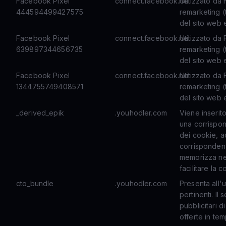
Facebook Pixel
connect.facebook.net
Utilizzato da
444594499427575
remarketing (
del sito web e
Facebook Pixel
connect.facebook.net
Utilizzato da
639897344656735
remarketing (
del sito web e
Facebook Pixel
connect.facebook.net
Utilizzato da
1344755749408571
remarketing (
del sito web e
_derived_epik
.youhodler.com
Viene inserit
una corrispon
dei cookie, a
corrispondenz
memorizza nel
facilitare la 
cto_bundle
.youhodler.com
Presenta all'u
pertinenti. Il
pubblicitari di
offerte in tem