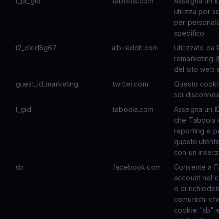
t_pt_gid
.taboola.com
Assegna un I
utilizza per s
per personali
specifico.
t2_dkid8g67
alb.reddit.com
Utilizzato da
remarketing (
del sito web e
guest_id_marketing
.twitter.com
Questo cookie
sei disconne
t_gid
.taboola.com
Assegna un ID
che Taboola u
reporting e p
questo utente 
con un inserzi
sb
.facebook.com
Consente a F
account nel c
o di richieder
comunichi che 
cookie "sb" 