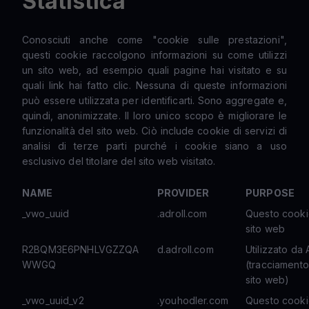
Statistica
Conosciuti anche come "cookie sulle prestazioni",
questi cookie raccolgono informazioni su come utilizzi
un sito web, ad esempio quali pagine hai visitato e su
quali link hai fatto clic. Nessuna di queste informazioni
può essere utilizzata per identificarti. Sono aggregate e,
quindi, anonimizzate. Il loro unico scopo è migliorare le
funzionalità del sito web. Ciò include cookie di servizi di
analisi di terze parti purché i cookie siano a uso
esclusivo del titolare del sito web visitato.
NAME
PROVIDER
PURPOSE
_vwo_uuid
.adroll.com
Questo cookie 
sito web
R2BQM3E6PNHLVGZZQA
d.adroll.com
Utilizzato da 
WWGQ
(tracciamento
sito web)
_vwo_uuid_v2
.youhodler.com
Questo cookie 