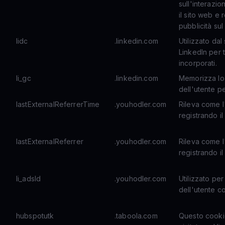
sull'interazio
il sito web e 
pubblicità sul
lidc
.linkedin.com
Utilizzato dal
LinkedIn per t
incorporati.
li_gc
.linkedin.com
Memorizza lo 
dell'utente pe
lastExternalReferrerTime
.youhodler.com
Rileva come l
registrando il
lastExternalReferrer
.youhodler.com
Rileva come l
registrando il
li_adsId
.youhodler.com
Utilizzato per
dell'utente c
hubspotutk
.taboola.com
Questo cookie 