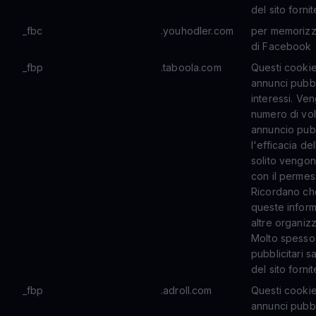
del sito forni
_fbc
.youhodler.com
per memorizzar
di Facebook
_fbp
.taboola.com
Questi cookie
annunci pubbli
interessi. Ven
numero di vol
annuncio pubb
l'efficacia de
solito vengono
con il permes
Ricordano che
queste infor
altre organizz
Molto spesso 
pubblicitari s
del sito forni
_fbp
.adroll.com
Questi cookie
annunci pubbli