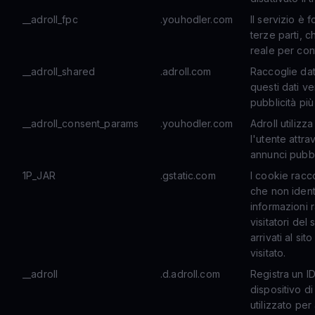
__adroll_fpc
.youhodler.com
Il servizio è f
terze parti, 
reale per cont
__adroll_shared
.adroll.com
Raccoglie dati
questi dati ve
pubblicità più
__adroll_consent_params
.youhodler.com
Adroll utilizz
l'utente attr
annunci pubbli
1P_JAR
.gstatic.com
I cookie racc
che non ident
informazioni 
visitatori del
arrivati ​​al 
visitato.
__adroll
.d.adroll.com
Registra un ID
dispositivo di
utilizzato per