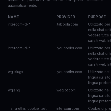
automaticamente.
NAME
PROVIDER
PURPOSE
intercom-id-*
.taboola.com
Utilizzato per
nella chat onl
vedere tutte 
sui siti web I
intercom-id-*
.youhodler.com
Utilizzato per
nella chat onl
vedere tutte 
sui siti web I
wg-slugs
.youhodler.com
Utilizzato nel
lingua sul sit
lingua preferi
wglang
weglot.com
Utilizzato nel
lingua sul sit
lingua preferi
__sharethis_cookie_test__
intercom.com
Cookie di pre