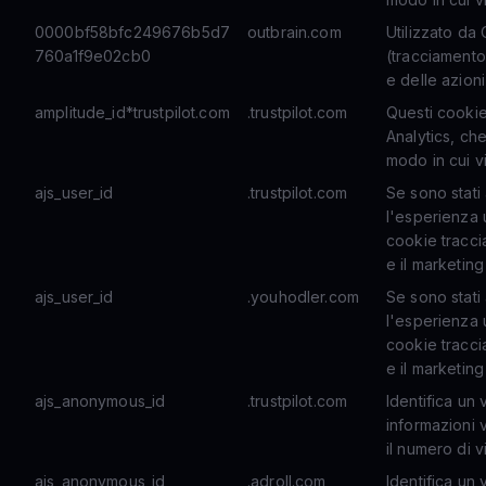
0000bf58bfc249676b5d7
outbrain.com
Utilizzato da
760a1f9e02cb0
(tracciamento
e delle azioni
amplitude_id*trustpilot.com
.trustpilot.com
Questi cookie
Analytics, ch
modo in cui vi
ajs_user_id
.trustpilot.com
Se sono stati 
l'esperienza 
cookie traccia 
e il marketing
ajs_user_id
.youhodler.com
Se sono stati 
l'esperienza 
cookie traccia 
e il marketing
ajs_anonymous_id
.trustpilot.com
Identifica un 
informazioni 
il numero di vi
ajs_anonymous_id
.adroll.com
Identifica un 