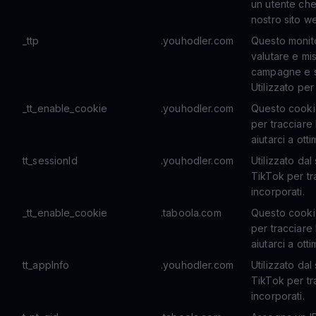
un utente che
nostro sito w
_ttp
.youhodler.com
Questo monito
valutare e mi
campagne e st
Utilizzato per
_tt_enable_cookie
.youhodler.com
Questo cooki
per tracciare 
aiutarci a ott
tt_sessionId
.youhodler.com
Utilizzato dal
TikTok per tra
incorporati.
_tt_enable_cookie
.taboola.com
Questo cooki
per tracciare 
aiutarci a ott
tt_appInfo
.youhodler.com
Utilizzato dal
TikTok per tra
incorporati.